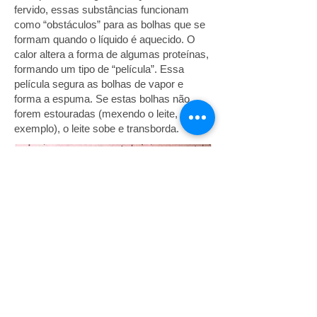
fervido, essas substâncias funcionam
como “obstáculos” para as bolhas que se
formam quando o líquido é aquecido. O
calor altera a forma de algumas proteínas,
formando um tipo de “película”. Essa
película segura as bolhas de vapor e
forma a espuma. Se estas bolhas não
forem estouradas (mexendo o leite, por
exemplo), o leite sobe e transborda.
Site mais bem visualizado no
Google Chrome
É proibida a utilização do material existente neste site para
fins lucrativos.