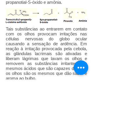
propanotial-S-óxido e amônia.
Tais substâncias ao entrarem em contato
com os olhos provocam irritações nas
células nervosas do globo ocular
causando a sensação de ardência. Em
reação à irritação provocada pela cebola,
as glândulas lacrimais são ativadas e
liberam lágrimas que lavam os olhos e
removem as substâncias irritantes. Os
mesmos ácidos que são capazes de irritar
os olhos são os mesmos que dão sabor e
aroma ao bulbo.
Existem inúmeras dicas para cortar
cebolas e não sofrer com a liberação dos
gases que irritam os olhos, dentre elas,
cortar as cebolas embaixo de água,
colocá-las na geladeira antes de ser
cortada, encher a boca de água para
cortá-la, respirar pela boca ao cortar as
cebolas entre outras.