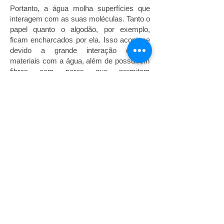
Portanto, a água molha superfícies que
interagem com as suas moléculas. Tanto o
papel quanto o algodão, por exemplo,
ficam encharcados por ela. Isso acontece
devido a grande interação desses
materiais com a água, além de possuírem
fibras com poros que permitem
seu acúmulo. Já os plásticos, por
exemplo, não molham (a água escorre
com facilidade), pois não interagem com
ela e possuem superfície lisa.
Esta figura foi retirada do
site
www.ondasulderondonia.com.br
Site mais bem visualizado no
Google Chrome
É proibida a utilização do material existente neste site para
fins lucrativos.
O conteúdo pode ser utilizado por qualquer pessoa, desde
que de forma pessoal e a fonte seja citada. Qualquer outra
utilização do material encontrado nesse site deverá ser
solicitada ao autor.
Caso algum conteúdo aqui publicado não tenha recebido o