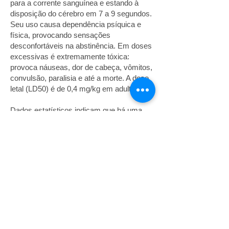
para a corrente sanguínea e estando à
disposição do cérebro em 7 a 9 segundos.
Seu uso causa dependência psíquica e
física, provocando sensações
desconfortáveis na abstinência. Em doses
excessivas é extremamente tóxica:
provoca náuseas, dor de cabeça, vômitos,
convulsão, paralisia e até a morte. A dose
letal (LD50) é de 0,4 mg/kg em adultos.
Dados estatísticos indicam que há uma
clara correlação entre o número de
cigarros fumados diariamente e o risco de
morte por câncer no pulmão e doenças
cardiovasculares.
Fonte:
http://cigarro-sem-
nicotina.blogspot.com.br
Site mais bem visualizado no
Google Chrome
É proibida a utilização do material existente neste site para
fins lucrativos.