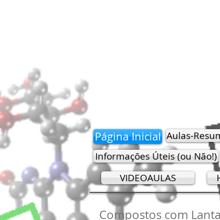
Página Inicial
Aulas-Resu
Informações Úteis (ou Não!)
VIDEOAULAS
Compostos com Lantan