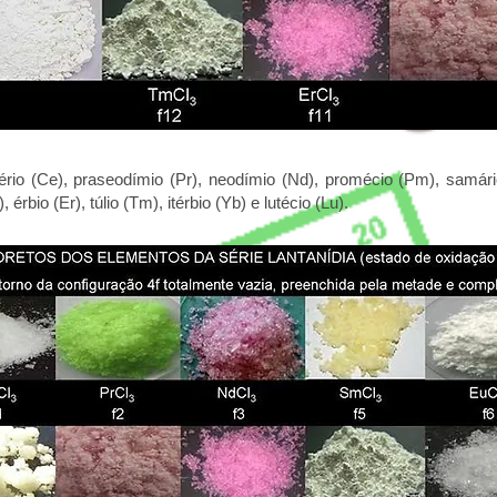
ério (Ce), praseodímio (Pr), neodímio (Nd), promécio (Pm), samário
 érbio (Er), túlio (Tm), itérbio (Yb) e lutécio (Lu).