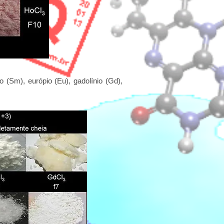
 (Sm), európio (Eu), gadolínio (Gd),