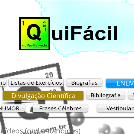
mo
Listas de Exercícios
Biografias
ENE
Divulgação Científica
Bibliografia
HUMOR
Frases Célebres
Vestibula
ídeos (ou Lantanoides)