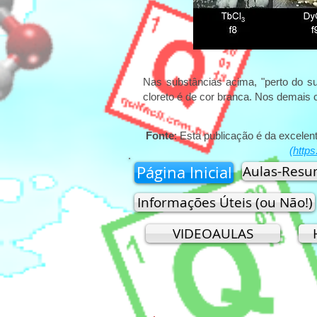
Nas substâncias acima, "perto do sub
cloreto é de cor branca. Nos demais c
Fonte
: Esta publicação é da excele
(
https
Página Inicial
Aulas-Res
Informações Úteis (ou Não!)
VIDEOAULAS