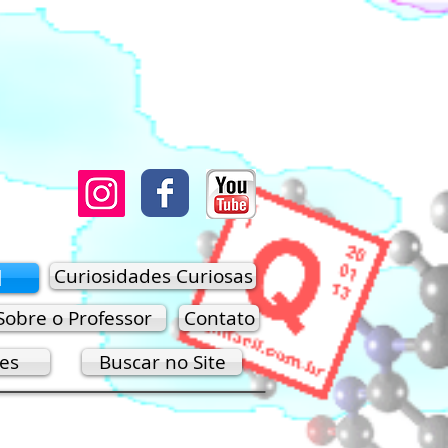
M
Curiosidades Curiosas
Sobre o Professor
Contato
res
Buscar no Site