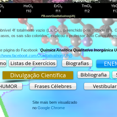
nível 4f totalmente vazio (La, Ce), preenchido pela metade (Eu, G
asos, os sais são coloridos", explicou o professor Júlio Carlos Afons
nte página do Facebook
"
Química Analítica Qualitativa Inorgânica 
://www.facebook.com/QualitativaInorgUfrj/
)
umo
Listas de Exercícios
Biografias
ENE
Divulgação Científica
Bibliografia
HUMOR
Frases Célebres
Vestibular
Site mais bem visualizado
no
Google Chrome