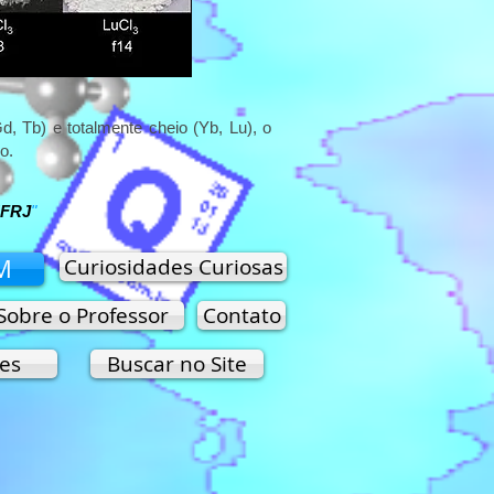
d, Tb) e totalmente cheio (Yb, Lu), o
o.
UFRJ
"
M
Curiosidades Curiosas
Sobre o Professor
Contato
es
Buscar no Site