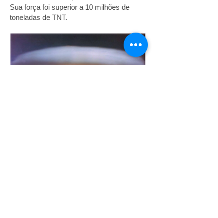
Sua força foi superior a 10 milhões de
toneladas de TNT.
Bomba H
Site mais bem visualizado no
Google Chrome
É proibida a utilização do material existente neste site para
fins lucrativos.
O conteúdo pode ser utilizado por qualquer pessoa, desde
que de forma pessoal e a fonte seja citada. Qualquer outra
utilização do material encontrado nesse site deverá ser
solicitada ao autor.
Caso algum conteúdo aqui publicado não tenha recebido o
devido crédito, por gentileza,