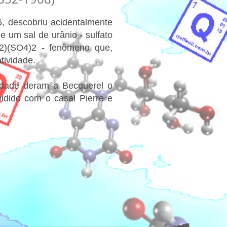
, descobriu acidentalmente
de um sal de urânio - sulfato
O2)(SO4)2 - fenômeno que,
tividade.
vidade deram a Becquerel o
idido com o casal Pierre e