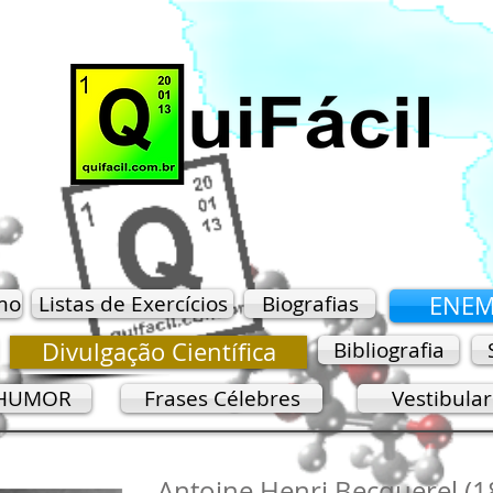
mo
Listas de Exercícios
Biografias
ENE
Divulgação Científica
Bibliografia
HUMOR
Frases Célebres
Vestibula
Antoine Henri Becquerel (