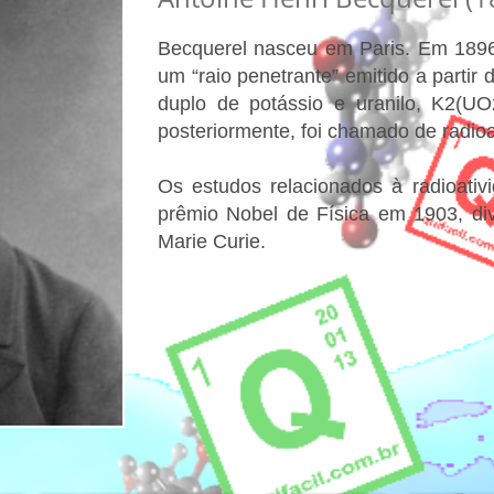
Becquerel nasceu em Paris. Em 1896
um “raio penetrante” emitido a partir 
duplo de potássio e uranilo, K2(U
posteriormente, foi chamado de radioa
Os estudos relacionados à radioati
prêmio Nobel de Física em 1903, div
Marie Curie.