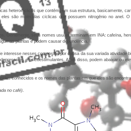
cas heterocíclicas que contêm, em sua estrutura, basicamente, carbo
e eles são moléculas cíclicas que possuem nitrogênio no anel. 
dos. Geralmente, seus nomes usuais terminam em INA: cafeína, heroí
algumas plantas e podem causar dependência.
e interesse nesses compostos por causa da sua variada atividade bi
depressores e psicoestimulantes. Além disso, podem abaixar ou eleva
loides conhecidos e os nomes das plantas em que eles são encontr
ada no café)
.