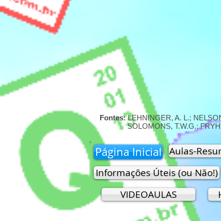
Fontes:
LEHNINGER, A. L.; NELSON,
SOLOMONS, T.W.G.; FRYHL
Página Inicial
Aulas-Res
Informações Úteis (ou Não!)
VIDEOAULAS