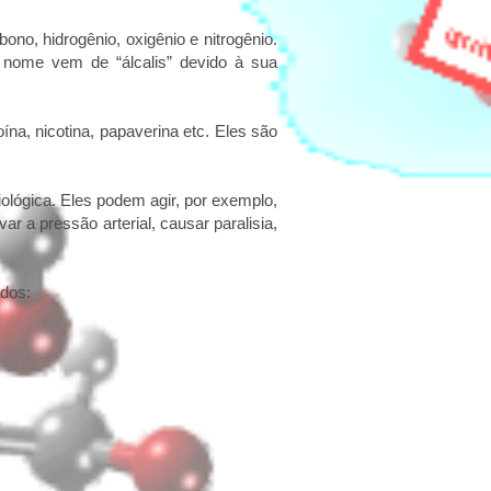
no, hidrogênio, oxigênio e nitrogênio.
O nome vem de “álcalis” devido à sua
na, nicotina, papaverina etc. Eles são
ológica. Eles podem agir, por exemplo,
r a pressão arterial, causar paralisia,
ados: