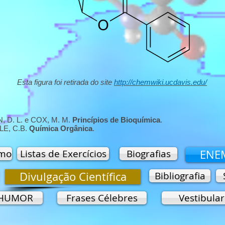
Esta figura foi retirada do site
http://chemwiki.ucdavis.edu/
 D. L. e COX, M. M.
Princípios de Bioquímica
.
E, C.B.
Química Orgânica
.
umo
Listas de Exercícios
Biografias
ENE
Divulgação Científica
Bibliografia
HUMOR
Frases Célebres
Vestibular