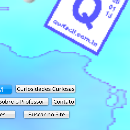
M
Curiosidades Curiosas
Sobre o Professor
Contato
es
Buscar no Site