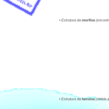
•
Estrutura da
morfina
(encontr
•
Estrutura da
heroína
(obtida a