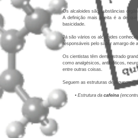
Os alcaloides são substâncias orgâni
A definição mais aceita é a de qu
basicidade.
Já são vários os alcaloides conheci
responsáveis pelo sabor amargo de 
Os cientistas têm demonstrado grand
como analgésicos, antibióticos, neuro
entre outras coisas.
Seguem as estruturas de alguns alca
•
Estrutura da
cafeína
(encontr