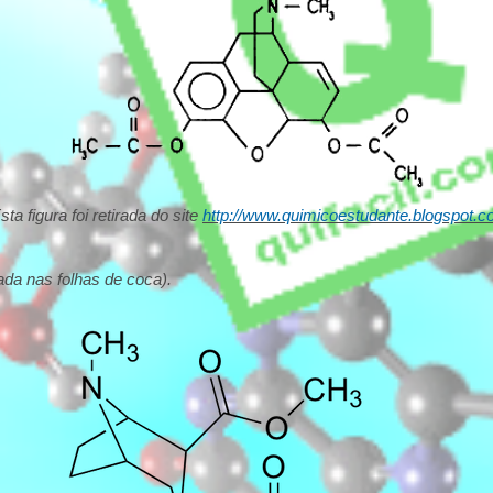
sta figura foi retirada do site
http://www.quimicoestudante.blogspot.
ada nas folhas de coca).