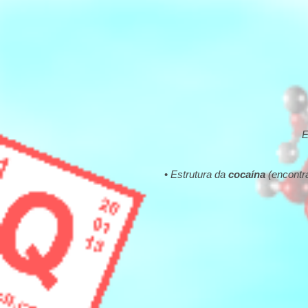
E
•
Estrutura da
cocaína
(encontr