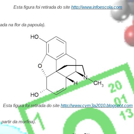
Esta figura foi retirada do site
http://www.infoescola.com
ada na flor da papoula).
Esta figura foi retirada do site
http://www.cvm3a2010.blogspot.com
 partir da morfina).